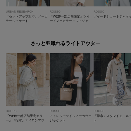
URBAN RESEARCH
ROSSO
ROSSO
『セットアップ対応』ノーカ
『WEB/一部店舗限定』ツイ
ツイードショートジャケ
ラージャケット
ードノーカラーニットジャケ
ット
さっと羽織れるライトアウター
DOORS
ROSSO
DOORS
『WEB/一部店舗限定カラ
ストレッチツイルノーカラー
『撥水』スタンドミドル
ー』『撥水』ナイロンマウン
ジャケット
ト
テンパーカー