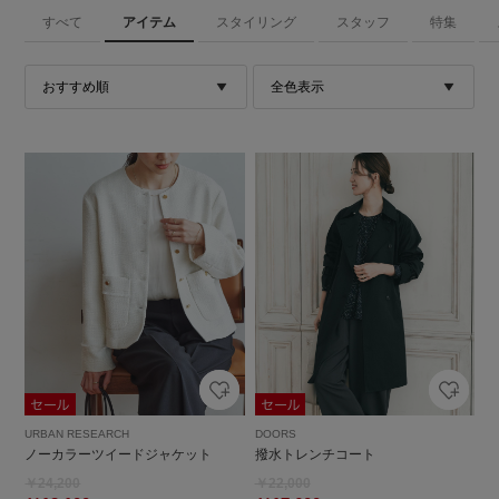
すべて
アイテム
スタイリング
スタッフ
特集
URBAN RESEARCH
DOORS
ノーカラーツイードジャケット
撥水トレンチコート
￥24,200
￥22,000