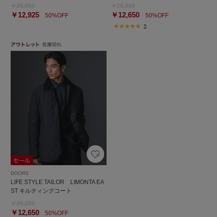
￥25,850
￥25,300
￥12,925
￥12,650
50%OFF
50%OFF
5
DOORS
LIFE STYLE TAILOR LIMONTA EA
ST キルティングコート
￥25,300
￥12,650
50%OFF