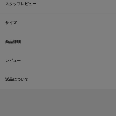
スタッフレビュー
〇お洋服を選ばないシンプルなデザイン
〇足元をきれいに見せてくれるVカットライン
マルチに使えるパンプスがVカットラインで登場。
サイズ
足をキレイに見せてくれるVカットデザインでお仕事やオケージョンなど様々
ジャケットなどのキレイめスタイルから、デニムなどのカジュアルスタイルに
サイズ
【2023 Autumn/Winter】
商品詳細
36
※サイズ詳細は、当社が独自で計測したサイズです。
※靴箱破損につきましては、商品に不良が無い場合に限り出荷させていただい
37
品番
XX36-2HS3801
レビュー
重量(片足) : 約140g
38
サイズ
36,37,38
※商品画像は、光の当たり具合やパソコンなどの閲覧環境により、実際の色味
※商品の色味の目安は、商品単体の画像をご参照ください。
返品について
サイズガイド
素材
※カラーによって素材が異なりますので、ご注意ください
-----------------------------
レビュー
トルソーボディーサイズ
(GOLD)
《スタッフレビュー》
アッパー : 合成皮革
[スタッフA]
ソール : 合成底
試着サイズ : 37 / 38
(PINK, BLACK)
37だと全体的にきつく感じ、38で足長、甲幅ともにぴったりでした。靴下を
アッパー : ポリエステル100%
[スタッフデータ]
ソール : 合成底
普段の着用サイズ : 24～24.5cm