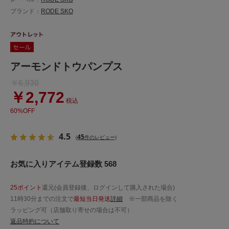
ブランド：
RODE SKO
アーモンドトウパンプス
￥6,930
￥2,772
税込
60%OFF
4.5
45
(
件のレビュー)
お気に入りアイテム登録数 568
25ポイント
還元(会員登録後、ログインして購入された場合)
11時30分までの注文で
最短当日発送
詳細
※一部商品を除く
ラッピング可（店舗取り寄せの場合は不可）
返品特約について