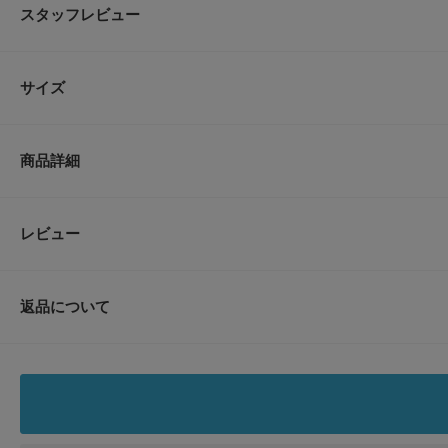
スタッフレビュー
〇春らしいカラー展開
〇高級感のあるサテン生地
〇日本製
サイズ
リピーター多数!RODE SKOのベストセラーシューズ 品のあるサテン素材
ポイント。 色違いで欲しくなるような春カラーでご用意しております。
サイズ
※サイズ詳細は、当社が独自で計測したサイズです。予めご了承ください。
商品詳細
※靴箱破損につきましては、商品に不良が無い場合に限り出荷させていただい
36
※商品画像は、光の当たり具合やパソコンなどの閲覧環境により、実際の色味
※商品の色味の目安は、商品単体の画像をご参照ください。
品番
XX34-2HU2602
レビュー
サイズガイド
トルソーボディーサイズ
-----------------------------
サイズ
36
《スタッフレビュー》
試着サイズ : 38
返品について
38で甲幅、足長ともにちょうどいいサイズ感でした。
素材
アッパー : ポリエステル100%
[スタッフデータ]
レビュー
ソール : 合成底
普段の着用サイズ : 24～24.5cm
足長 : 24cm
足囲 : 21.5cm
原産国
日本
足幅 : やや狭め
※履き心地には個人差がございますので、あくまでも目安としてご覧ください
-----------------------------
カテゴリ
シューズ
バレエシューズ