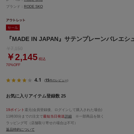
ブランド：
RODE SKO
『MADE IN JAPAN』サテンプレーンバレエシ
￥7,150
￥2,145
税込
70%OFF
4.1
15
(
件のレビュー)
お気に入りアイテム登録数 25
19ポイント
還元(会員登録後、ログインして購入された場合)
11時30分までの注文で
最短当日発送
詳細
※一部商品を除く
ラッピング可（店舗取り寄せの場合は不可）
返品特約について