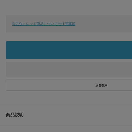
※アウトレット商品についての注意事項
商品説明
RODESKO大定番のバレエシューズから春らしいサテンデザインが登場!