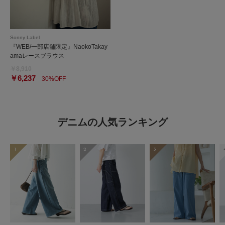
Sonny Label
『WEB/一部店舗限定』NaokoTakay
amaレースブラウス
￥8,910
￥6,237
30%OFF
デニムの人気ランキング
1
2
3