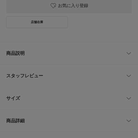
お気に入り登録
商品説明
このアイテムはWEBと一部店舗での取り扱いです。
スタッフレビュー
【Special collaboration items by Naoko Takayama vol.3】
シルエットにとことんこだわったデニムパンツ。
レビューはありません。
太もも周りとヒップがすっきりと見えるセミフレアシルエットに。
サイズ
また、インディゴは古着からインスパイアした青みがかったブルーをチョイ
ス。
加工感も控えめにしステッチも同色にすることで、きれいめからカジュアル
サイズ
ウエスト
ヒップ
股上
股下
もも周り
まで合わせやすくなっています。
商品詳細
バックポケットの形もあえて丸みのあるデザインにすることで、他にはない
24
68cm
90cm
29cm
68cm
54cm
デザインとなっています。