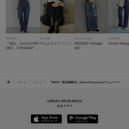
DOORS
DOORS
Sonny Label
DOORS
『別注』Lee101×DO
デニムワイドパンツ
NEEDBY heritage
Denim Straig
ORS STRAIGHT PA
MEI
NTS
ボトム
デニム
『WEB/一部店舗限定』NaokoTakayamaデニムパンツ