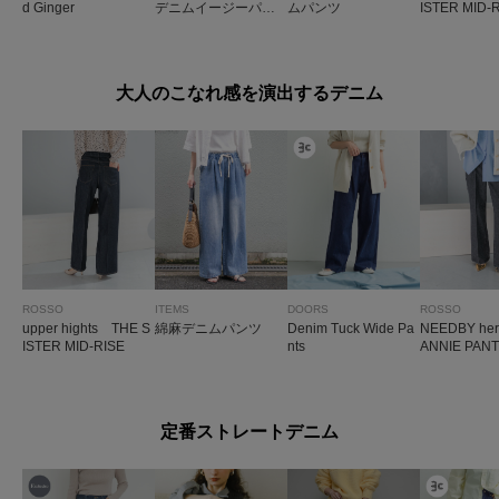
d Ginger
デニムイージーパン
ムパンツ
ISTER MID-
ツ
大人のこなれ感を演出するデニム
ROSSO
ITEMS
DOORS
ROSSO
upper hights THE S
綿麻デニムパンツ
Denim Tuck Wide Pa
NEEDBY he
ISTER MID-RISE
nts
ANNIE PAN
定番ストレートデニム