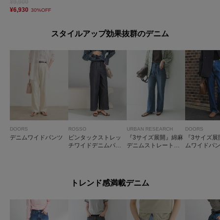
¥9,900
¥6,930
30%OFF
スタイルアップ効果抜群のデニム
DOORS
ROSSO
URBAN RESEARCH
DOORS
デニムワイドパンツ
ピンタックストレッ
『3サイズ展開』綿麻
『3サイズ展
チワイドデニムパン
デニムストレートパ
ムワイドパ
ツ
ンツ
トレンド感満載デニム