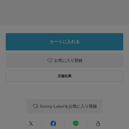
です。色味はブラックというよりダークグレーです。フレアとフリンジのデ
ザインが素敵です。
参考になった
0
Like!
0
カートに入れる
2025.1.4
身長が153体重は5…
お気に入り登録
色：ブラック
/
サイズ：25
愛
年代:
40代
性別:
女性
身長:
151～155cm
体型:
小柄
シーン
:プライベート
サイズ感
:ちょうど良い
使いやすさ
:良い
Sonny Labelをお気に入り登録
身長が153体重は51キロで、25を購入しました。このズボンはスタイルが
非常に良かった。足が高く見えます。一年中履けると思います。買って良か
ったです。
参考になった
0
Like!
0