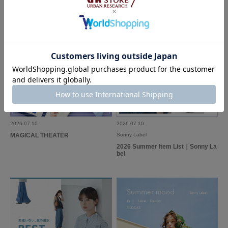
2026.07.10
2026.07.10
MAGICAL THEATER
Sonny Label
2026 Summer Item List｜Sonny La
bel