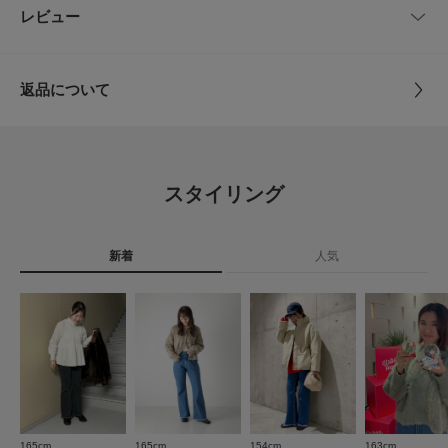
POINT
25
70cm
92cm
29cm
70cm
56cm
品番
LA47-24K001
レビュー
とじる
・ここでしか手に入らないコラボアイテム
・選べる3サイズ展開
26
74cm
97cm
31cm
72cm
58cm
サイズ
24,25,26
COORDINATE
返品について
ブラウスと合わせたきれいめコーデや、ニットやカットソーと合わせたカジ
サイズガイド
素材
綿100%
ュアルな着こなしなど、幅広いコーディネートをお楽しみいただけます。
レビュー
トルソーボディーサイズ
【2024 Autumn/Winter】【24AW】
原産国
中国
とじる
4.7
※この商品は、摩擦や汗、雨などの使用条件等により、色落ちや他の物への
スタイリング
色移りの可能性がございます。
洗濯表記
手洗い ※詳しい洗濯方法については、商品の品質
3
※直射日光や蛍光灯に長時間あたると変色したり、色褪せすることがありま
レビュー件数：
件
表示タグをご覧ください
すのでご注意ください。
詳しい洗濯方法については、商品の品質表示タグを
※その他お取り扱いに関しましては、商品に付属のアテンションタグをご覧
新着
人気
ご覧ください
★
5
(2)
ください。
洗濯表示について
★
4
(1)
※商品画像は、光の当たり具合やパソコンなどの閲覧環境により、実際の色
商品の取り扱いについて
味と異なって見える場合がございます。予めご了承ください。
★
3
(0)
※商品の色味の目安は、商品単体の画像をご参照ください。
カテゴリ
ボトム
デニム
★
2
(0)
▼お気に入り登録のおすすめ▼
お気に入り登録商品は、マイページにて現在の価格情報や在庫状況の確認が
タイプ
WOMEN
★
1
可能です。
(0)
お買い物リストの管理に是非ご利用下さい。
165cm
165cm
154cm
163cm