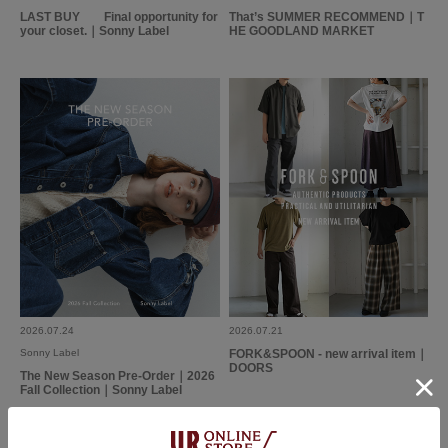
LAST BUY Final opportunity for
That’s SUMMER RECOMMEND｜T
your closet.｜Sonny Label
HE GOODLAND MARKET
とじる
2026.07.24
2026.07.21
Sonny Label
FORK&SPOON - new arrival item｜
DOORS
The New Season Pre-Order｜2026
Fall Collection｜Sonny Label