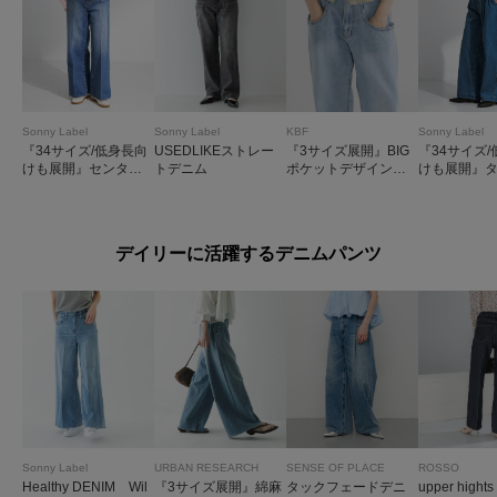
Sonny Label
Sonny Label
KBF
Sonny Label
『34サイズ/低身長向
USEDLIKEストレー
『3サイズ展開』BIG
『34サイズ
けも展開』センター
トデニム
ポケットデザインデ
けも展開』
プレスストレートデ
ニム
ニム
ニム
デイリーに活躍するデニムパンツ
Sonny Label
URBAN RESEARCH
SENSE OF PLACE
ROSSO
Healthy DENIM Wil
『3サイズ展開』綿麻
タックフェードデニ
upper hight