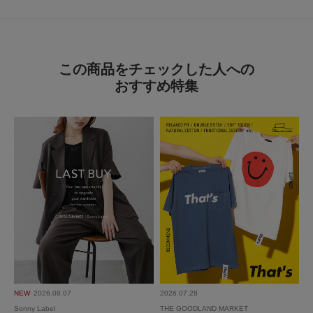
2024.12.8
この商品をチェックした人への
おすすめ特集
細いのかなと心配しま…
色：ブラック
/
サイズ：26
yume
年代:
30代
性別:
女性
身長:
161～165cm
体型:
ふつう
シーン
:プライベート
サイズ感
:ちょうど良い
使いやすさ
:良い
細いのかなと心配しましたが足周りは少しゆとりを持って履けました。裾の
切りっぱなしとフレアーが可愛くて気に入ってます！
参考になった
0
Like!
0
NEW
2026.08.07
2026.07.28
Sonny Label
THE GOODLAND MARKET