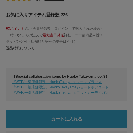
お気に入りアイテム登録数 226
63ポイント
還元(会員登録後、ログインして購入された場合)
11時30分までの注文で
最短当日発送
詳細
※一部商品を除く
ラッピング可（店舗取り寄せの場合は不可）
返品特約について
【Special collaboration items by Naoko Takayama vol.3】
『WEB/一部店舗限定』NaokoTakayamaレースブラウス
『WEB/一部店舗限定』NaokoTakayamaショートボアコート
『WEB/一部店舗限定』NaokoTakayamaニットカーディガン
カートに入れる