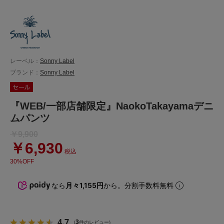
レーベル：
Sonny Label
ブランド：
Sonny Label
『WEB/一部店舗限定』NaokoTakayamaデニ
ムパンツ
￥9,900
￥6,930
税込
30%OFF
なら
月々1,155円
から。分割手数料無料
4.7
3
(
件のレビュー)