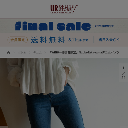
ボトム
デニム
『WEB/一部店舗限定』NaokoTakayamaデニムパンツ
1
24