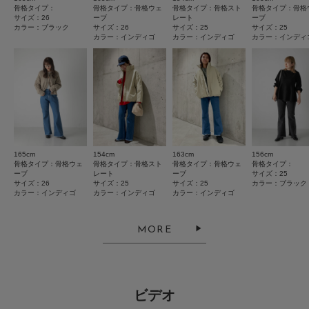
サイズ感
骨格タイプ：
骨格タイプ：骨格ウェ
骨格タイプ：骨格スト
骨格タイプ：骨格
素材感
とじる
サイズ：26
ーブ
レート
ーブ
小さい
大きい
カラー：ブラック
サイズ：26
サイズ：25
サイズ：25
カラー：インディゴ
カラー：インディゴ
カラー：インディ
使いやすさ
透け感 : なし
伸縮性 : なし
悪い
良い
裏地 : なし
光沢 : なし
ポケット : あり
絞り込み
表示：新しい順
とじる
165cm
154cm
163cm
156cm
骨格タイプ：骨格ウェ
骨格タイプ：骨格スト
骨格タイプ：骨格ウェ
骨格タイプ：
2026.3.13
ーブ
レート
ーブ
サイズ：25
サイズ：26
サイズ：25
サイズ：25
カラー：ブラック
よき
カラー：インディゴ
カラー：インディゴ
カラー：インディゴ
色：ブラック
/
サイズ：26
MORE
ぶり
ビデオ
ブラック 26を購入。身長164cm、ギリギリかかとにかからない程の長さ