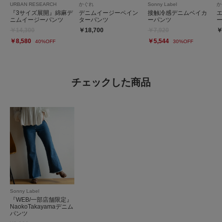
URBAN RESEARCH
かぐれ
Sonny Label
か
『3サイズ展開』綿麻デ
デニムイージーペイン
接触冷感デニムベイカ
ニムイージーパンツ
ターパンツ
ーパンツ
￥14,300
￥18,700
￥7,920
￥
￥8,580
￥5,544
40%OFF
30%OFF
チェックした商品
Sonny Label
『WEB/一部店舗限定』
NaokoTakayamaデニム
パンツ