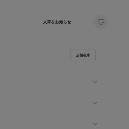
入荷をお知らせ
部店舗のみ、TOP GRAYはWEB限定カラーです。
利さを備えた、上品シルエットのハイゲージニット
レビューはありません。
ボトルネックが新鮮な印象を与えるハイゲージニッ