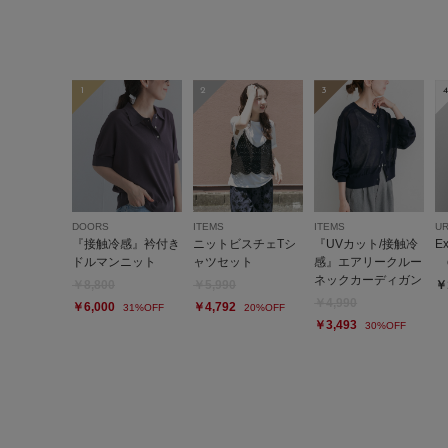
1
2
3
4
DOORS
ITEMS
ITEMS
U
『接触冷感』衿付き
ニットビスチェTシ
『UVカット/接触冷
E
ドルマンニット
ャツセット
感』エアリークルー
c
ネックカーディガン
￥8,800
￥5,990
￥
￥4,990
￥6,000
￥4,792
31%OFF
20%OFF
￥3,493
30%OFF