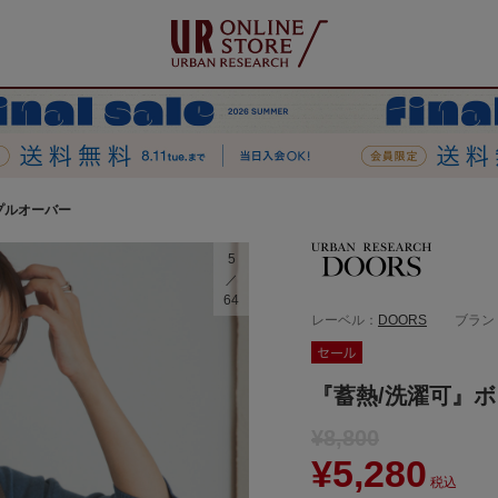
プルオーバー
5
64
レーベル：
DOORS
ブラン
『蓄熱/洗濯可』ボ
¥8,800
¥5,280
税込