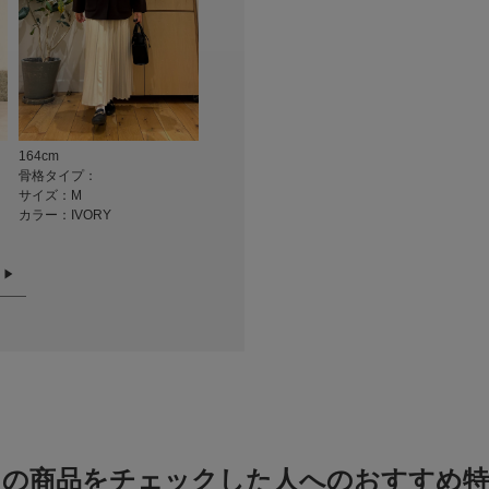
の確認が可能です。
★
3
カテゴリ
お買い物リストの管
★
2
タイプ
素材感
★
1
透け感 : なし
伸縮性 : あり
164cm
160cm
165cm
小さい
裏地 : なし
骨格タイプ：
骨格タイプ：骨格ストレート
骨格タイプ：
光沢 : なし
サイズ：M
サイズ：M
サイズ：M
ポケット : なし
悪い
カラー：IVORY
カラー：IVORY
カラー：IVOR
軽い
絞り込み
この商品をチェックした人へのおすすめ特
合わせやすい