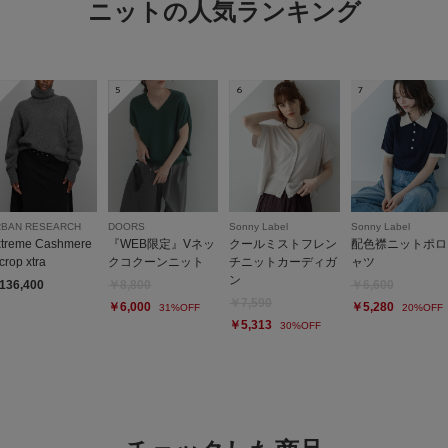
ニットの人気ランキング
このカーキーの色が可
まだ着てないですが、
5
6
7
RBAN RESEARCH
DOORS
Sonny Label
Sonny Label
かわいくてあった
xtreme Cashmere
『WEB限定』Vネッ
クールミストフレン
配色襟ニットポロ
rop xtra
クコクーンニット
チニットカーディガ
ャツ
色：IVORY
/
サイズ：M
ン
136,400
￥8,800
￥6,600
ぶー
￥7,590
￥6,000
￥5,280
31%OFF
20%OFF
年代:
50
￥5,313
30%OFF
身長:
151
シーン
:
重さ
:や
高すぎないボトルネッ
洗い洗濯をしても毛玉