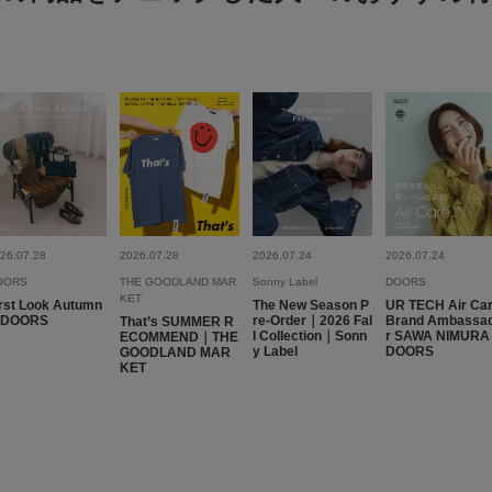
色：IVORY
/
サイズ：M
no na
ぴったりでもゆったり
せられる。
26.07.28
2026.07.28
2026.07.24
2026.07.24
OORS
THE GOODLAND MAR
Sonny Label
DOORS
KET
rst Look Autumn
The New Season P
UR TECH Air Ca
DOORS
re-Order｜2026 Fal
Brand Ambassa
That’s SUMMER R
l Collection｜Sonn
r SAWA NIMUR
ECOMMEND｜THE
y Label
DOORS
GOODLAND MAR
KET
色が
色：YEL KHK
/
サイズ：M
no na