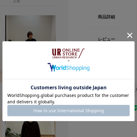
人気
丸みのあるシルエッ
ン性と、幅広いスタ
サイズ
生地はもちっと柔ら
商品詳細
さらに蓄熱効果のあ
M
く, 暖かさをしっ
ご家庭で洗えるイー
品番
レビュー
兼ねなく取り入れら
サイズガイド
腰回りは太めのリブ
サイズ
トルソーボディーサイ
トなど多彩なボトム
長いシーズンを通し
返品について
素材
レビュー
【2025 Autumn/W
原産国
総重量 : 約350g
158cm
164cm
155cm
DOORSをお気に入
骨格タイプ：骨格ウェーブ
骨格タイプ：骨格ウェーブ
骨格タイプ：
洗濯表記
サイズ：M
サイズ：M
サイズ：M
※商品画像は、光の
カラー：RED
カラー：RED
カラー：RED
色味と異なって見え
※商品の色味の目安
★
5
▼お気に入り登録の
★
4
お気に入り登録され