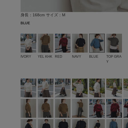
身長：168cm サイズ：M
BLUE
IVORY
YEL KHK
RED
NAVY
BLUE
TOP GRA
Y