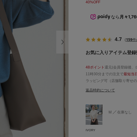
40%OFF
なら
月々1,7
4.7
(
159
件
お気に入りアイテム登録数 
48ポイント
還元(会員登録後、
11時30分までの注文で
最短当
ラッピング可（店舗取り寄せの
返品特約について
M
在庫なし
IVORY