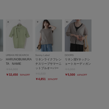
愛くてセールのタイミングで購入しました。
今年の秋頃から着れたらなと思ってます。
8
9
10
参考になった
0
Like!
0
2026.4.17
URBAN RESEARCH
Sonny Label
DOORS
かい
シ
HARUNOBUMURA
リネンライクフレン
リネン混Vネックシ
TA NAMIE
チスリーブサマーニ
ョートカーディガン
ットプルオーバー
￥64,900
￥9,900
￥6,930
￥32,450
￥5,500
50%OFF
44%OFF
代
足のサイズ:
22.5cm
性別:
女性
お子様の身長:
140cm～
￥4,851
30%OFF
～155cm
体型:
小柄
プライベート,仕事
サイズ感
:ちょうど良い
使いやすさ
:良い
や軽い
クデザインで、暖かいです。チクチクしない柔らかニットは手
レスで優秀した！