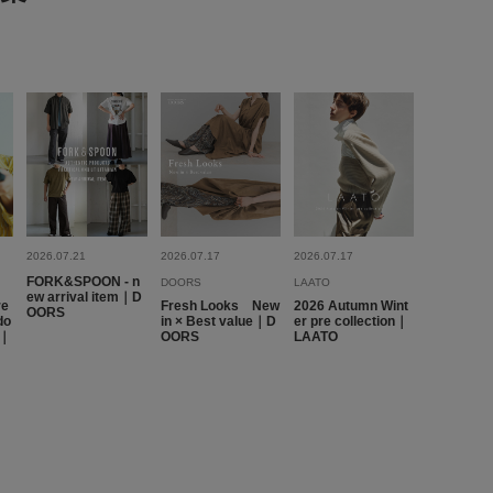
me
でもなく、丁度いい。丈もほどよく短いのでバランスよく合わ
参考になった
0
Like!
0
2026.07.21
2026.07.17
2026.07.17
FORK&SPOON - n
DOORS
LAATO
ew arrival item｜D
re
Fresh Looks New
2026 Autumn Wint
OORS
do
in × Best value｜D
er pre collection｜
2026.4.22
A｜
OORS
LAATO
me