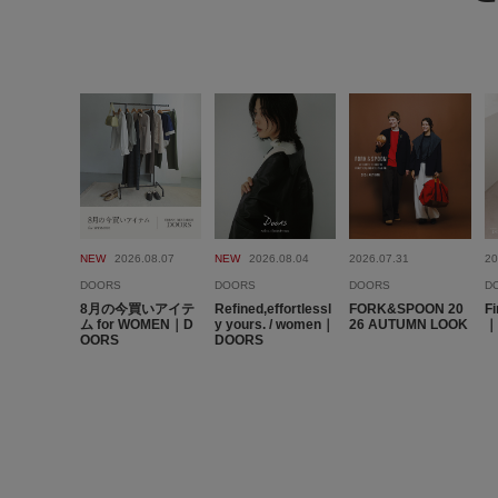
NEW
2026.08.07
NEW
2026.08.04
2026.07.31
20
DOORS
DOORS
DOORS
D
8月の今買いアイテ
Refined,effortlessl
FORK&SPOON 20
Fi
ム for WOMEN｜D
y yours. / women｜
26 AUTUMN LOOK
｜
OORS
DOORS