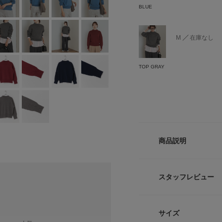
BLUE
M
在庫なし
TOP GRAY
商品説明
BLUEはWEBと一
スタッフレビュー
蓄熱効果と洗える便
プレーンな表面感と
サイズ
ト。