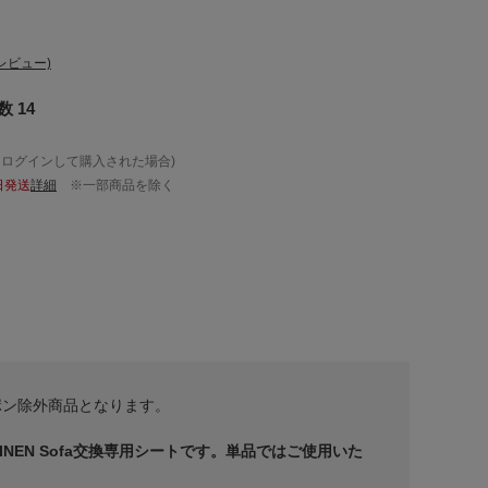
レビュー)
 14
、ログインして購入された場合)
日発送
詳細
※一部商品を除く
ポン除外商品となります。
LINEN Sofa交換専用シートです。単品ではご使用いた