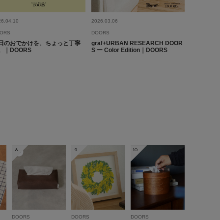
me
26.04.10
2026.03.06
ORS
DOORS
日のおでかけを、ちょっと丁寧
graf+URBAN RESEARCH DOOR
。｜DOORS
S ー Color Edition｜DOORS
に入り購入！汚れてしまうと思いますが、後々は座面とクッシ
事で安心。また、カラーに飽きてきたら他の色もたくさんある
もあり！長く使えバリエーションもあるためオススメ
参考になった
1
Like!
0
8
9
10
とじる
DOORS
DOORS
DOORS