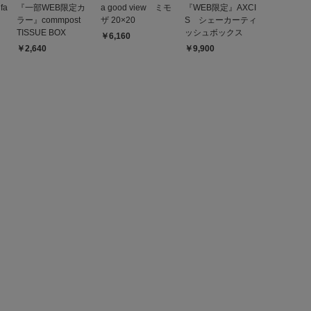
fa
『一部WEB限定カ
a good view ミモ
『WEB限定』AXCI
ラー』commpost
ザ 20×20
S シェーカーティ
TISSUE BOX
ッシュボックス
￥6,160
￥2,640
￥9,900