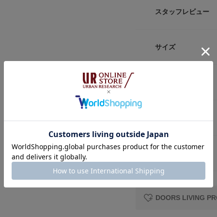
ョン・座面クッション
スタッフレビュー
DOORSらしいリ
ナチュラル感あふれ
す。
サイズ
反発性のあるしっか
です。
クッションはへたり
商品詳細
サイズガイド
トルソーボディーサイ
※水や中性洗剤で汚
です。
品番
レビュー
※耐久性のある素材
表面のコ ー ティ
サイズ
度で溶けるので熱い
返品について
素材
・ご注文について
レビュー
家具とその他商品は
ません。
お手数ですが、それ
DOORS LIVING
原産国
・納期について