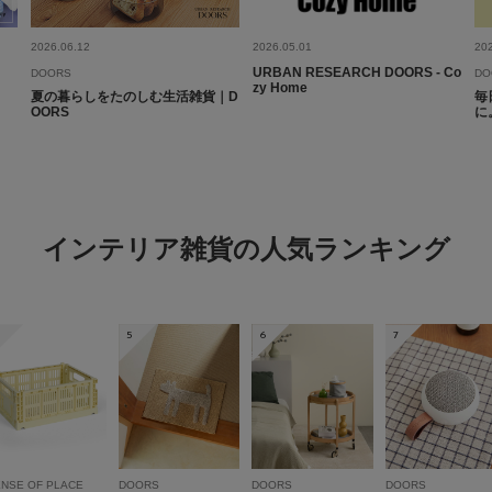
色：BEIGE
/
サイズ：one
no na
2026.06.12
2026.05.01
20
URBAN RESEARCH DOORS - Co
DOORS
DO
zy Home
夏の暮らしをたのしむ生活雑貨｜D
毎
OORS
に
キナリのデザインが気
ョンが効果できるとの
ので別カラーにするの
インテリア雑貨の人気ランキング
5
6
7
NSE OF PLACE
DOORS
DOORS
DOORS