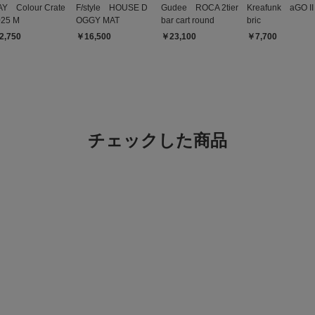
AY Colour Crate
F/style HOUSE D
Gudee ROCA 2tier
Kreafunk aGO II 
025 M
OGGY MAT
bar cart round
bric
2,750
￥16,500
￥23,100
￥7,700
チェックした商品