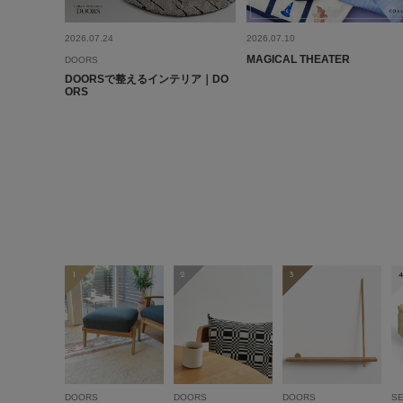
2026.07.24
2026.07.10
MAGICAL THEATER
DOORS
DOORSで整えるインテリア｜DO
ORS
1
2
3
4
DOORS
DOORS
DOORS
SE