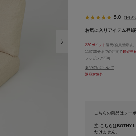
5.0
(
1
件の
お気に入りアイテム登録数
220ポイント
還元(会員登録後
11時30分までの注文で
最短当
ラッピング不可
返品特約について
返品対象外
こちらの商品はクー
注:こちらはBOTHY 
だけません。