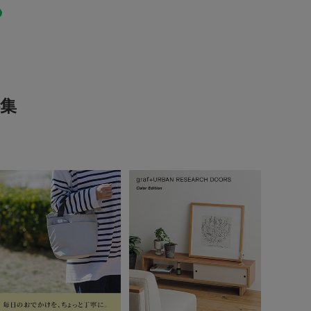
1
レビュー件数：
件
30日以内のご指定いただいた配達可能曜日(日、月、
インテリア
インテリア雑貨
けいたします。
(1)
承ることが出来ませんので、ご注意ください。
LIFESTYLE
ります。あらかじめご了承ください。
(0)
スは行っておりません。
ては、ご指定頂いたお日にちに配送が出来ない場合が
(0)
とじる
は、改めてメールにて配送日のご相談をさせて頂く事
集
ご了承ください。
(0)
ど、時期によってはお届けまでの期間に遅れが生じる
(0)
とじる
表示：新しい順
2025.10.19
決めて