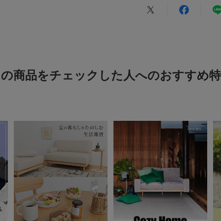
ご注文より
21日～
カテゴリ
木、金、土)
にお届
★
5
上記以外の日程では
タイプ
実店舗と納期が異な
★
4
お時間の指定サービ
※配送エリアによっ
★
3
ございます。その際
この商品をチェックした人へのおすすめ特
がございますので、
★
2
※年末年始やお盆な
★
1
場合がございます。
絞り込み
後々交換が可能が