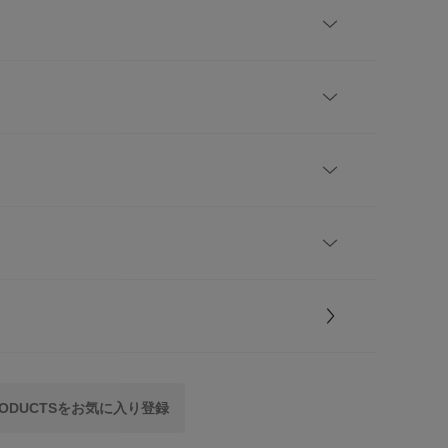
とで1setとなります)
ネン混のファブリックが登場しました。
る素材、カラーで落ち着きのある空気感を演出しま
レビューはありません。
りしたクッションですので、立ったり座ったりが容易
にくく、長くご使用いただけます。
ズ
れを拭くことができるので、 お手入れが非常に簡単
DP43-6AJSF1
とじる
ではありますが、 経年劣化で表面が硬くなったり、
とじる
ングが割れてしまう場合があります。 また、表面は約60
one
飲み物の扱いには注意してください。
表地 : レーヨン70% リネン30%
中材 : 樹脂綿シート 樹脂充填袋 青ウレタン チップフォ
出荷元が異なるため、同時にカートに入れる事が出来
ーム
ぞれ別途ご注文いただきますようお願いいたします。
5.0
 PRODUCTSをお気に入り登録
中国