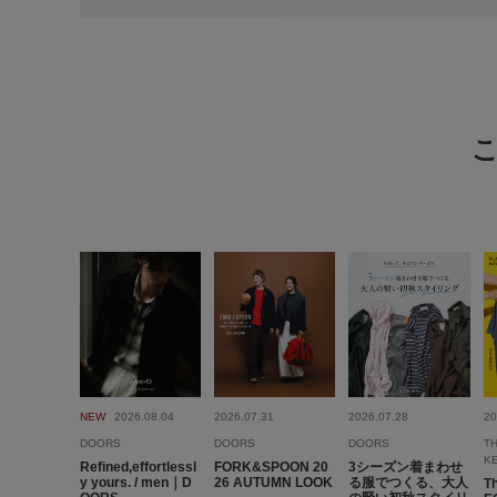
NEW
2026.08.04
2026.07.31
2026.07.28
20
DOORS
DOORS
DOORS
T
K
Refined,effortlessl
FORK&SPOON 20
3シーズン着まわせ
y yours. / men｜D
26 AUTUMN LOOK
る服でつくる、大人
T