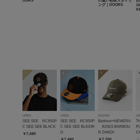
OORS
の賢い初秋スタイリ
E
ング｜DOORS
G
K
1
2
3
4
URBS
URBS
DOORS
U
SEE SEE RC950P
SEE SEE RC950P
Barbour×NEWERA
T
C SEE SEE BLACK
C SEE SEE BLK/OR
920ES BARBOU
P
G
R ZAMZA
C
￥7,480
￥7,480
￥7,700
￥