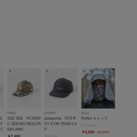
ズ:
28cm
年代:
50代
性別:
男性
お子様の身長:
140cm～
～175cm
体型:
ふつう
:ちょうど良い
使いやすさ
:良い
ONE色を買ったのですが、とても気に入ったのでぶらきくふも購入。
ッコイイ！
参考になった
0
Like!
0
8
9
10
2026.7.2
勝手がいい
URBS
DOORS
EKAL
EC
SEE SEE RC950P
patagonia FITZ R
Pertex キャップ
 F
C SEESEE REALTR
OY ICON TRAD CA
ズ:
26cm
年代:
20代
性別:
男性
身長:
161～165cm
￥11,000
 C
EECAMO
P
￥5,500
50%OFF
￥7,480
￥6,050