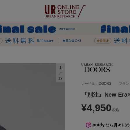
1
19
レーベル：
DOORS
ブラン
『別注』New Era
¥4,950
税込
なら
月々1,6