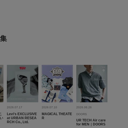
2026.8.4
集
ズ:
26.5cm
年代:
50代
性別:
男性
身長:
171～175cm
う
:ちょうど良い
使いやすさ
:良い
Sコラボ商品で、色、デザインともに、とても気に入っています。
参考になった
0
Like!
0
2026.07.17
2026.07.10
2026.06.26
2026.7.28
こ
Levi's EXCLUSIVE
MAGICAL THEATE
DOORS
い
at URBAN RESEA
R
UR TECH Air care
RCH Co., Ltd.
for MEN｜DOORS