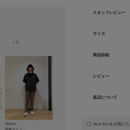
昨シーズンご好評いた
が、新色を加えて今
スタッフレビュー
ライトな被り心地が特
ラーと生地の組み合
サイズ
いたトーンで、大人
人気
[別注ポイント]
サイズ
・フロントには196
商品詳細
用。現行モデルには
Free
・昨シーズン人気の
新した「NAVY」
品番
レビュー
・後ろのアジャスタ
サイズガイド
インに。サイズ調整
サイズ
トルソーボディーサイ
カジュアルなスタイ
返品について
素材
も活躍。 合わせる
レビュー
染んでくれる万能な
【New Era / ニュ
原産国
New Eraをお気に
168cm
168cm
172cm
1920年に創業し
骨格タイプ：
骨格タイプ：
骨格タイプ：