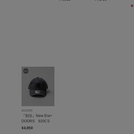
￥
DOORS
『別注』New Era×
DOORS 920CS
¥4,950