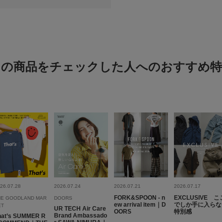
かっこよいです
色：STONE
/
サイズ：Free
この商品をチェックした人へのおすすめ特
NoN
足のサイ
体型:
ふつ
サイズ感
New Era×DOOR
26.07.28
2026.07.24
2026.07.21
2026.07.17
FORK&SPOON - n
EXCLUSIVE こ
HE GOODLAND MAR
DOORS
ew arrival item｜D
でしか手に入らな
カッコイイ
ET
UR TECH Air Care
OORS
特別感
Brand Ambassado
hat’s SUMMER R
色：BLACK
/
サイズ：Free