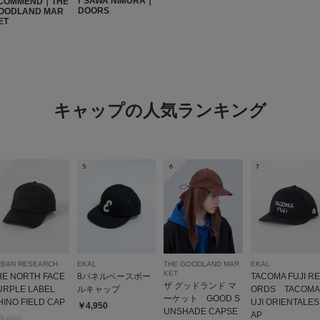
r SAWA NIMURA｜
COMMEND｜THE
DOORS
OODLAND MAR
yoshi
ET
足のサイ
身長:
171
サイズ感
GRAPHITEやST
キャップの人気ランキング
シンプルデザインでカ
5
6
7
ナチュラルで使い
色：NAVY
/
サイズ：Free
RBAN RESEARCH
EKAL
THE GOODLAND MAR
EKAL
KET
HE NORTH FACE
8パネルベースボー
TACOMA FUJI R
しょ
ザ グッドランド マ
URPLE LABEL
ルキャップ
ORDS TACOMA
足のサイ
ーケット GOOD S
HINO FIELD CAP
UJI ORIENTALES
体型:
小柄
￥4,950
UNSHADE CAPSE
AP
9,680