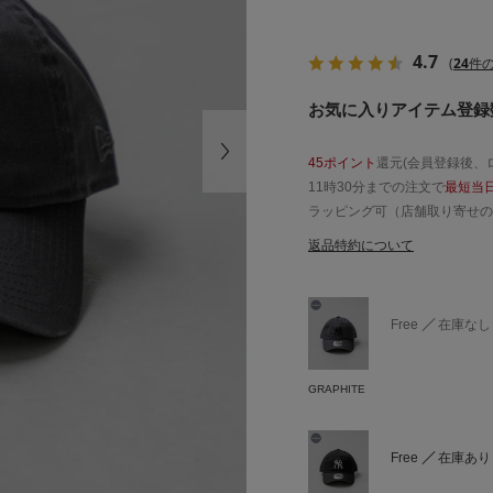
4.7
(
24
件の
お気に入りアイテム登録数
45ポイント
還元(会員登録後、
11時30分までの注文で
最短当
ラッピング可（店舗取り寄せの
返品特約について
Free
在庫なし
GRAPHITE
Free
在庫あり