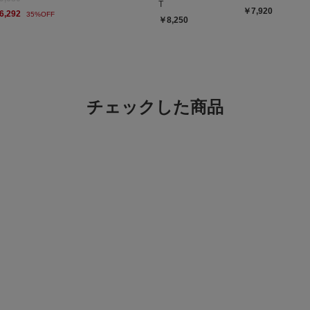
T
￥7,920
6,292
35%OFF
￥8,250
DOORS別注というこ
ロゴの主張が気になる
チェックした商品
やっぱり良い！
色：BLACK
/
サイズ：Free
ひろち
足のサイ
体型:
大柄
サイズ感
このNew Eraの別
どんな服装にも合いま