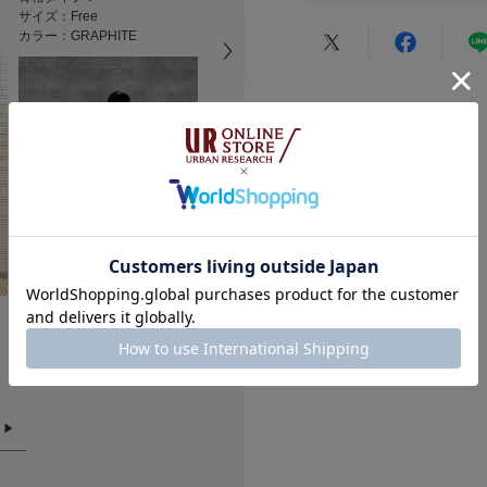
の製造メーカー。
サイズ：Free
サイズ：Free
サイズ：Free
カテゴリ
かぶり心地や機能性
カラー：GRAPHITE
カラー：BLACK
カラー：STON
れるブランドとして
★
5
タイプ
【2026 Spring/S
★
4
※商品画像は、光の
★
3
色味と異なって見え
※商品の色味の目安
★
2
★
1
▼お気に入り登録の
お気に入り登録され
の確認が可能です。
お買い物リストの管
小さい
168cm
183cm
168cm
骨格タイプ：
骨格タイプ：
骨格タイプ：
サイズ：Free
サイズ：Free
サイズ：Free
メーカー品番 : 14683
悪い
カラー：BLACK
カラー：BLACK
カラー：BLAC
絞り込み