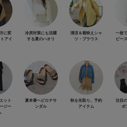
方に変
冷房対策にも活躍
清涼＆着映えシャ
一枚
ットアイ
する夏のハオリ
ツ・ブラウス
ピー
エット
夏本番ヘビロテサ
秋を先取り。予約
注目
ージー
ンダル
アイテム
ボ
ム