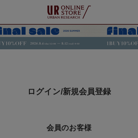
ログイン/新規会員登録
会員のお客様