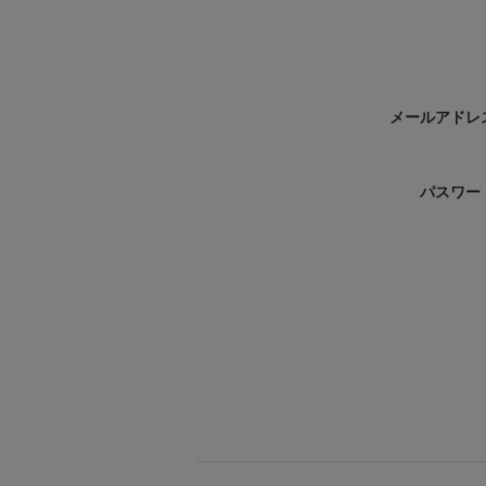
メールアドレ
パスワー