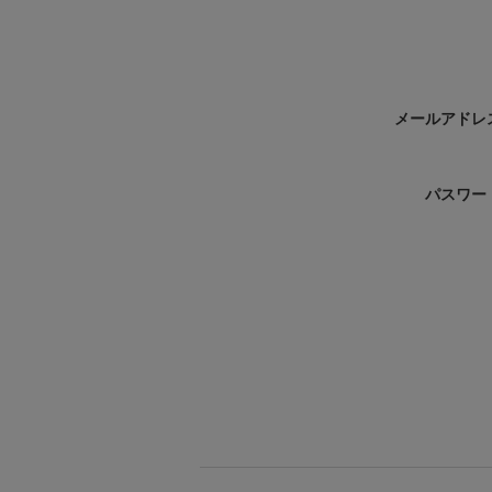
メールアドレ
パスワー