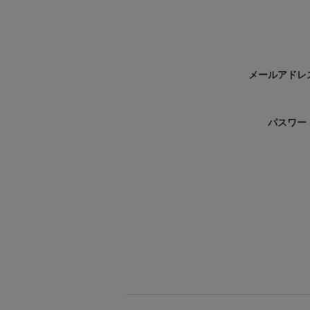
メールアドレ
パスワー