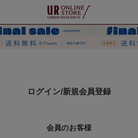
ログイン/新規会員登録
会員のお客様